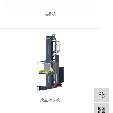
堆叠机
托盘堆垛机