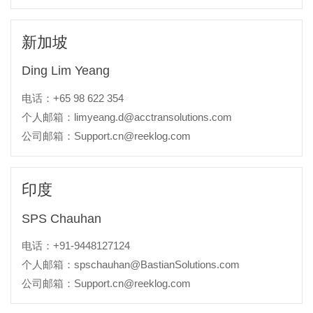
新加坡
Ding Lim Yeang
电话：+65 98 622 354
个人邮箱：limyeang.d@acctransolutions.com
公司邮箱：Support.cn@reeklog.com
印度
SPS Chauhan
电话：+91-9448127124
个人邮箱：spschauhan@BastianSolutions.com
公司邮箱：Support.cn@reeklog.com